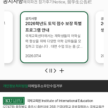
공지사항
해외파견 참가후기
Notice, 留学生公告栏
공지사항
공지
교류
2026학년도 토익 점수 보장 특별
20
프로그램 안내
생(
국제교육센터에서는 재학생들의 어학실
력 향상을 위해 다양한 어학 강좌들을 모
집하고 있습니다 . 대면 수업 또는 줌 (Zo
om) 프로그램을 활용한 실시간 라이브
2026.07.14
2026
수업으로 학습을 진행하니 관심 있는 학
생들의 많은 참여 바랍니다 . ■ 프로그
램 세부사항 1. 진행 프로그램 : 토익 ( 기
본 , 중급 , 실전풀이 ) - 진행 프로그램 첨
부 ( 홍보물 ) 파일 별첨 2. 수업 진행방
식 : 대면 또는 비대면 3. 접수기간 : 20
개인정보처리방침
이메일주소무단수집거부
26. 7. 15.( 수 ) ~ 8. 28.( 금 ) - 과목별 신
청 인원에 따라 폐강 수 있음 4. 진행기
간 : 2026. 9. 7.( 월 ) ~ 2027. 1. 15.( 금 )
국제교육원 Institute of International Education
(27478) 충청북도 충주시 충원대로 268 건국대학교 글로컬캠퍼스 국제교육관